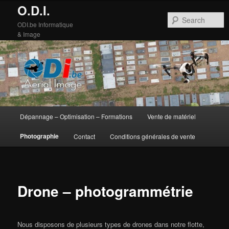
O.D.I.
S
ODI.be Informatique
& Image
Main
Dépannage – Optimisation – Formations
Vente de matériel
Skip
Skip
menu
Photographie
Contact
Conditions générales de vente
to
to
primary
secondary
content
content
Drone – photogrammétrie
Nous disposons de plusieurs types de drones dans notre flotte,