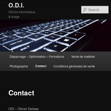
O.D.I.
S
ODI.be Informatique
& Image
Main
Dépannage – Optimisation – Formations
Vente de matériel
Skip
Skip
menu
Contact
Photographie
Conditions générales de vente
to
to
primary
secondary
content
content
Contact
ODI – Olivier Defawe