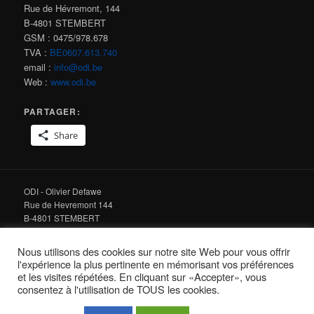
Rue de Hévremont, 144
B-4801 STEMBERT
GSM : 0475/978.678
TVA :
BE0607.613.740
email :
info@odi.be
Web :
www.odi.be
PARTAGER:
Share
ODI - Olivier Defawe
Rue de Hevremont 144
B-4801 STEMBERT
Tel : +32 475 978 678
Nous utilisons des cookies sur notre site Web pour vous offrir
l'expérience la plus pertinente en mémorisant vos préférences
email :
info@odi.be
et les visites répétées. En cliquant sur «Accepter», vous
Web :
www.odi.be
consentez à l'utilisation de TOUS les cookies.
© ODI 2001-
2026