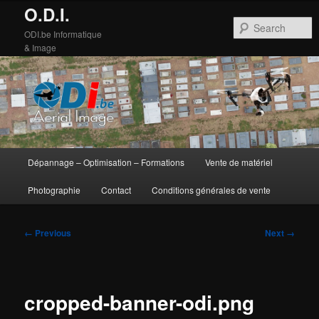
O.D.I.
S
ODI.be Informatique
& Image
Main
Dépannage – Optimisation – Formations
Vente de matériel
Skip
Skip
menu
Photographie
Contact
Conditions générales de vente
to
to
primary
secondary
Image
← Previous
Next →
navigation
content
content
cropped-banner-odi.png