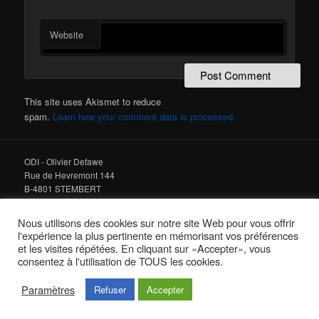
Website
This site uses Akismet to reduce
spam.
Learn how your comment data is processed.
ODI - Olivier Defawe
Rue de Hevremont 144
B-4801 STEMBERT
Tel : +32 475 978 678
Nous utilisons des cookies sur notre site Web pour vous offrir
l'expérience la plus pertinente en mémorisant vos préférences
email :
info@odi.be
et les visites répétées. En cliquant sur «Accepter», vous
Web :
www.odi.be
consentez à l'utilisation de TOUS les cookies.
© ODI 2001-
2026
Paramètres
Refuser
Accepter