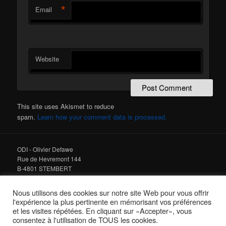
*
Email
Website
This site uses Akismet to reduce
spam.
Learn how your comment data is processed.
ODI - Olivier Defawe
Rue de Hevremont 144
B-4801 STEMBERT
Tel : +32 475 978 678
Nous utilisons des cookies sur notre site Web pour vous offrir
l'expérience la plus pertinente en mémorisant vos préférences
email :
info@odi.be
et les visites répétées. En cliquant sur «Accepter», vous
Web :
www.odi.be
consentez à l'utilisation de TOUS les cookies.
© ODI 2001-
2026