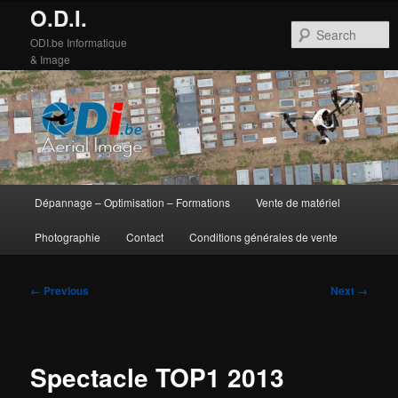
O.D.I.
S
ODI.be Informatique
& Image
Main
Dépannage – Optimisation – Formations
Vente de matériel
Skip
Skip
menu
Photographie
Contact
Conditions générales de vente
to
to
primary
secondary
Image
← Previous
Next →
navigation
content
content
Spectacle TOP1 2013