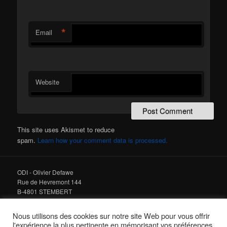
*
Email
Website
This site uses Akismet to reduce
spam.
Learn how your comment data is processed.
ODI - Olivier Defawe
Rue de Hevremont 144
B-4801 STEMBERT
Tel : +32 475 978 678
Nous utilisons des cookies sur notre site Web pour vous offrir
l'expérience la plus pertinente en mémorisant vos préférences
email :
info@odi.be